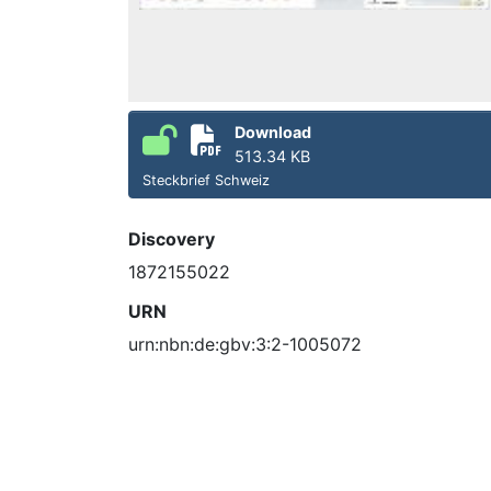
Download
513.34 KB
Steckbrief Schweiz
Discovery
1872155022
URN
urn:nbn:de:gbv:3:2-1005072