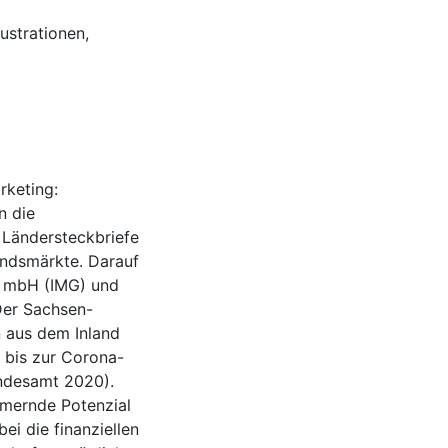
lustrationen,
rketing:
n die
 Ländersteckbriefe
andsmärkte. Darauf
ft mbH (IMG) und
Der Sachsen-
n aus dem Inland
e bis zur Corona-
undesamt 2020).
mernde Potenzial
i die finanziellen