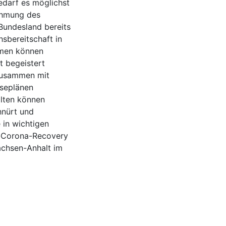
bedarf es möglichst
ehmung des
Bundesland bereits
hsbereitschaft in
emen können
t begeistert
zusammen mit
iseplänen
alten können
hnürt und
 in wichtigen
t-Corona-Recovery
achsen-Anhalt im