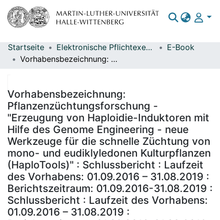
Startseite
Elektronische Pflichtexemplare
E-Book
Bereiche & Sammlungen
Vorhabensbezeichnung: Pflanzenzüchtungsforschung - "Erzeugung von Haploidie-Induktoren mit Hilfe des Genome Engineering - neue Werkzeuge für die schnelle Züchtung von mono- und eudiklyledonen Kulturpflanzen (HaploTools)" : Schlussbericht : Laufzeit des Vorhabens: 01.09.2016 – 31.08.2019 : Berichtszeitraum: 01.09.2016-31.08.2019 : Schlussbericht : Laufzeit des Vorhabens: 01.09.2016 – 31.08.2019 : Berichtszeitraum: 01.09.2016-31.08.2019 / Zuwendungsempfänger: Julius Kühn-Institut (JKI), Quedlinburg, Inst. für Züchtungsforschg an gartenbaulichen Kulturen (Partner 4)
Das gesamte Repositorium
Statistiken
Vorhabensbezeichnung:
Pflanzenzüchtungsforschung -
"Erzeugung von Haploidie-Induktoren mit
Hilfe des Genome Engineering - neue
Werkzeuge für die schnelle Züchtung von
mono- und eudiklyledonen Kulturpflanzen
(HaploTools)" : Schlussbericht : Laufzeit
des Vorhabens: 01.09.2016 – 31.08.2019 :
Berichtszeitraum: 01.09.2016-31.08.2019 :
Schlussbericht : Laufzeit des Vorhabens:
01.09.2016 – 31.08.2019 :