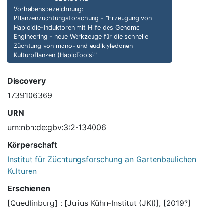
Vorhabensbezeichnung:
Pflanzenzüchtungsforschung - "Erzeugung von
Haploidie-Induktoren mit Hilfe des Genome
Engineering - neue Werkzeuge für die schnelle
Züchtung von mono- und eudiklyledonen
Kulturpflanzen (HaploTools)"
Discovery
1739106369
URN
urn:nbn:de:gbv:3:2-134006
Körperschaft
Institut für Züchtungsforschung an Gartenbaulichen
Kulturen
Erschienen
[Quedlinburg] : [Julius Kühn-Institut (JKI)], [2019?]