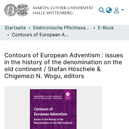
Startseite
Elektronische Pflichtexemplare
E-Book
Bereiche & Sammlungen
Contours of European Adventism : issues in the history of the denomination on the old continent / Stefan Höschele & Chigemezi N. Wogu, editors
Das gesamte Repositorium
Statistiken
Contours of European Adventism : issues
in the history of the denomination on the
old continent / Stefan Höschele &
Chigemezi N. Wogu, editors