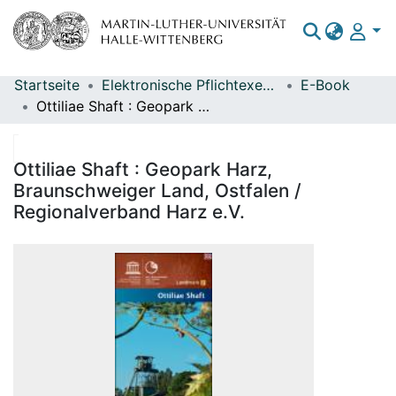
Startseite
Elektronische Pflichtexemplare
E-Book
Bereiche & Sammlungen
Ottiliae Shaft : Geopark Harz, Braunschweiger Land, Ostfalen / Regionalverband Harz e.V.
Das gesamte Repositorium
Statistiken
Ottiliae Shaft : Geopark Harz,
Braunschweiger Land, Ostfalen /
Regionalverband Harz e.V.