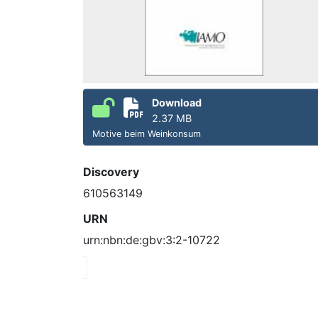
Download
2.37 MB
Motive beim Weinkonsum
Discovery
610563149
URN
urn:nbn:de:gbv:3:2-10722