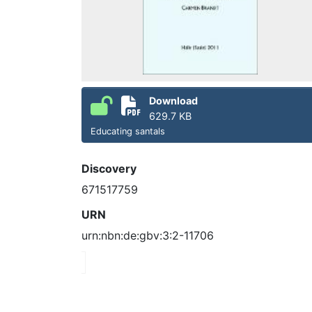
Download
629.7 KB
Educating santals
Discovery
671517759
URN
urn:nbn:de:gbv:3:2-11706