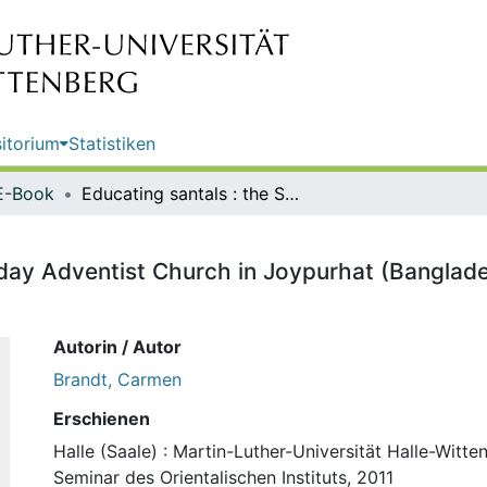
itorium
Statistiken
E-Book
Educating santals : the Seventh-day Adventist Church in Joypurhat (Bangladesh) and the issue of cultural alienation / Carmen Brandt
day Adventist Church in Joypurhat (Banglades
Autorin / Autor
Brandt, Carmen
Erschienen
Halle (Saale) : Martin-Luther-Universität Halle-Witte
Seminar des Orientalischen Instituts, 2011