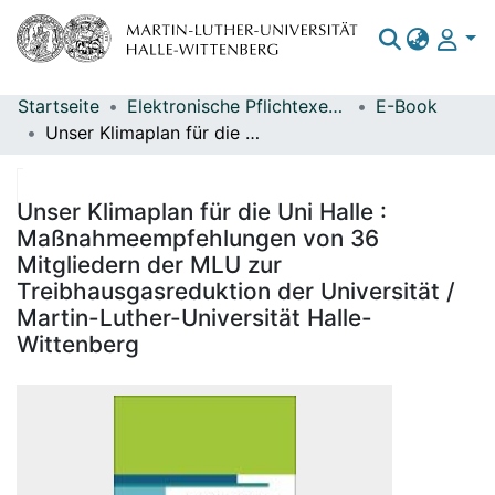
Startseite
Elektronische Pflichtexemplare
E-Book
Bereiche & Sammlungen
Unser Klimaplan für die Uni Halle : Maßnahmeempfehlungen von 36 Mitgliedern der MLU zur Treibhausgasreduktion der Universität / Martin-Luther-Universität Halle-Wittenberg
Das gesamte Repositorium
Statistiken
Unser Klimaplan für die Uni Halle :
Maßnahmeempfehlungen von 36
Mitgliedern der MLU zur
Treibhausgasreduktion der Universität /
Martin-Luther-Universität Halle-
Wittenberg