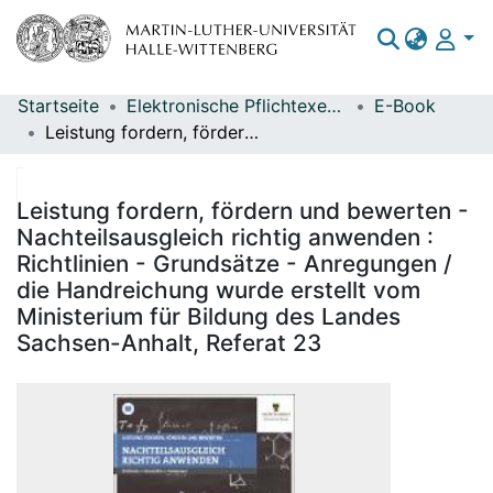
Startseite
Elektronische Pflichtexemplare
E-Book
Bereiche & Sammlungen
Leistung fordern, fördern und bewerten - Nachteilsausgleich richtig anwenden : Richtlinien - Grundsätze - Anregungen / die Handreichung wurde erstellt vom Ministerium für Bildung des Landes Sachsen-Anhalt, Referat 23
Das gesamte Repositorium
Statistiken
Leistung fordern, fördern und bewerten -
Nachteilsausgleich richtig anwenden :
Richtlinien - Grundsätze - Anregungen /
die Handreichung wurde erstellt vom
Ministerium für Bildung des Landes
Sachsen-Anhalt, Referat 23