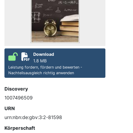
Download
1.8 MB
Leistung fordern, fördern und bewerten -
Nachteilsausgleich richtig anwenden
Discovery
1007496509
URN
urn:nbn:de:gbv:3:2-81598
Körperschaft