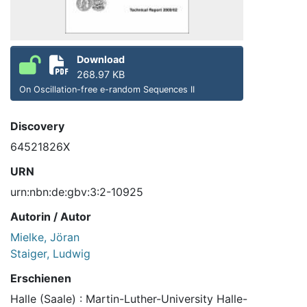
Download
268.97 KB
On Oscillation-free e-random Sequences II
Discovery
64521826X
URN
urn:nbn:de:gbv:3:2-10925
Autorin / Autor
Mielke, Jöran
Staiger, Ludwig
Erschienen
Halle (Saale) : Martin-Luther-University Halle-