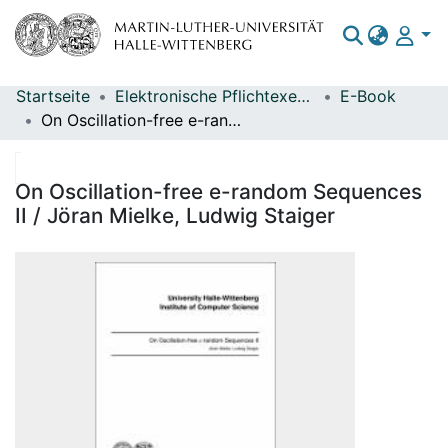
Startseite
Elektronische Pflichtexemplare
E-Book
Bereiche & Sammlungen
On Oscillation-free e-random Sequences II / Jöran Mielke, Ludwig Staiger
Das gesamte Repositorium
Statistiken
On Oscillation-free e-random Sequences
II / Jöran Mielke, Ludwig Staiger