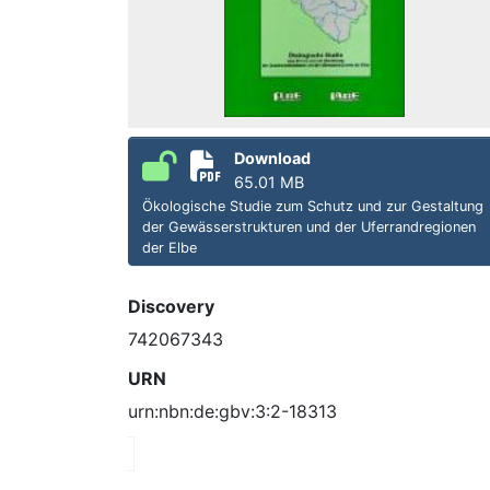
Download
65.01 MB
Ökologische Studie zum Schutz und zur Gestaltung
der Gewässerstrukturen und der Uferrandregionen
der Elbe
Discovery
742067343
URN
urn:nbn:de:gbv:3:2-18313