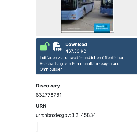
Download
437.39 KB
Leitfaden zur umweltfreundlichen öffentlichen
Beschaffung von Kommunalfahrzeugen und
Omnibussen
Discovery
832778761
URN
urn:nbn:de:gbv:3:2-45834