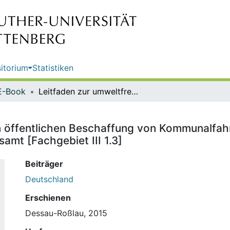
itorium
Statistiken
E-Book
Leitfaden zur umweltfreundlichen öffentlichen Beschaffung von Kommunalfahrzeugen und Omnibussen : Ratgeber / [Hrsg.:] Umweltbundesamt [Fachgebiet III 1.3]
en öffentlichen Beschaffung von Kommunalfa
amt [Fachgebiet III 1.3]
Beiträger
Deutschland
Erschienen
Dessau-Roßlau, 2015