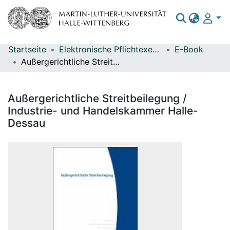
Startseite
Elektronische Pflichtexemplare
E-Book
Bereiche & Sammlungen
Außergerichtliche Streitbeilegung / Industrie- und Handelskammer Halle-Dessau
Das gesamte Repositorium
Statistiken
Außergerichtliche Streitbeilegung /
Industrie- und Handelskammer Halle-
Dessau