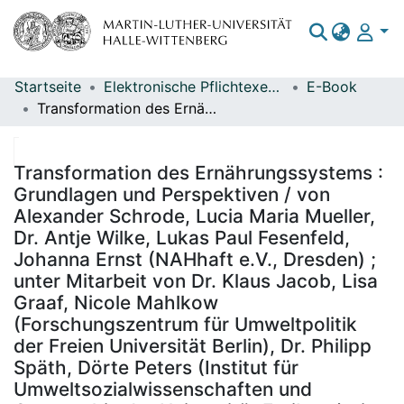
Startseite
Elektronische Pflichtexemplare
E-Book
Bereiche & Sammlungen
Transformation des Ernährungssystems : Grundlagen und Perspektiven / von Alexander Schrode, Lucia Maria Mueller, Dr. Antje Wilke, Lukas Paul Fesenfeld, Johanna Ernst (NAHhaft e.V., Dresden) ; unter Mitarbeit von Dr. Klaus Jacob, Lisa Graaf, Nicole Mahlkow (Forschungszentrum für Umweltpolitik der Freien Universität Berlin), Dr. Philipp Späth, Dörte Peters (Institut für Umweltsozialwissenschaften und Geographie der Universität Freiburg) ; im Auftrag des Umweltbundesamtes ; Durchführung der Studie: NAHhaft e.V. ; Redaktion: Fachgebiet I 1.1 Grundsatzfragen, Nachhaltigkeitsstrategien und -szenarien, Ressourcenschonung Gerolf Hanke und Almut Jering, BMU G I.1 Grundsatzfragen und übergreifende Angelegenheiten der Umweltpolitik, Urbaner Umweltschutz Dr. Kerstin Anders
Das gesamte Repositorium
Statistiken
Transformation des Ernährungssystems :
Grundlagen und Perspektiven / von
Alexander Schrode, Lucia Maria Mueller,
Dr. Antje Wilke, Lukas Paul Fesenfeld,
Johanna Ernst (NAHhaft e.V., Dresden) ;
unter Mitarbeit von Dr. Klaus Jacob, Lisa
Graaf, Nicole Mahlkow
(Forschungszentrum für Umweltpolitik
der Freien Universität Berlin), Dr. Philipp
Späth, Dörte Peters (Institut für
Umweltsozialwissenschaften und