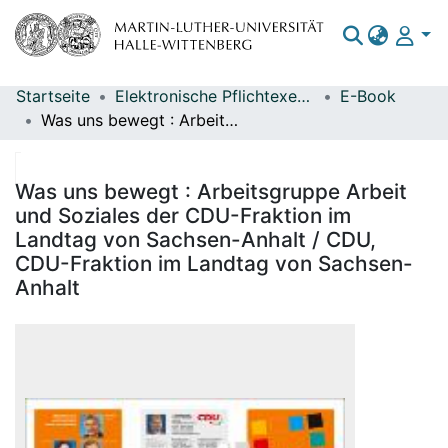
Startseite
Elektronische Pflichtexemplare
E-Book
Bereiche & Sammlungen
Was uns bewegt : Arbeitsgruppe Arbeit und Soziales der CDU-Fraktion im Landtag von Sachsen-Anhalt / CDU, CDU-Fraktion im Landtag von Sachsen-Anhalt
Das gesamte Repositorium
Statistiken
Was uns bewegt : Arbeitsgruppe Arbeit
und Soziales der CDU-Fraktion im
Landtag von Sachsen-Anhalt / CDU,
CDU-Fraktion im Landtag von Sachsen-
Anhalt