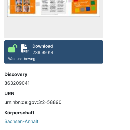
Download
238.99 KB
Was uns bewegt
Discovery
863209041
URN
urn:nbn:de:gbv:3:2-58890
Körperschaft
Sachsen-Anhalt