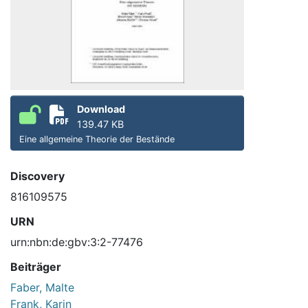
Download
139.47 KB
Eine allgemeine Theorie der Bestände
Discovery
816109575
URN
urn:nbn:de:gbv:3:2-77476
Beiträger
Faber, Malte
Frank, Karin