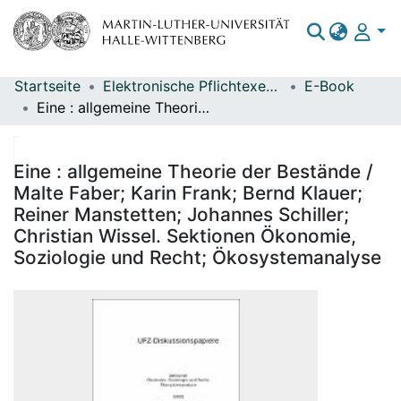
Startseite
Elektronische Pflichtexemplare
E-Book
Bereiche & Sammlungen
Eine : allgemeine Theorie der Bestände / Malte Faber; Karin Frank; Bernd Klauer; Reiner Manstetten; Johannes Schiller; Christian Wissel. Sektionen Ökonomie, Soziologie und Recht; Ökosystemanalyse
Das gesamte Repositorium
Statistiken
Eine : allgemeine Theorie der Bestände /
Malte Faber; Karin Frank; Bernd Klauer;
Reiner Manstetten; Johannes Schiller;
Christian Wissel. Sektionen Ökonomie,
Soziologie und Recht; Ökosystemanalyse