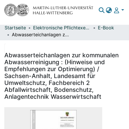
Startseite
Elektronische Pflichtexemplare
E-Book
Bereiche & Sammlungen
Abwasserteichanlagen zur kommunalen Abwasserreinigung : (Hinweise und Empfehlungen zur Optimierung) / Sachsen-Anhalt, Landesamt für Umweltschutz, Fachbereich 2 Abfallwirtschaft, Bodenschutz, Anlagentechnik Wasserwirtschaft
Das gesamte Repositorium
Statistiken
Abwasserteichanlagen zur kommunalen
Abwasserreinigung : (Hinweise und
Empfehlungen zur Optimierung) /
Sachsen-Anhalt, Landesamt für
Umweltschutz, Fachbereich 2
Abfallwirtschaft, Bodenschutz,
Anlagentechnik Wasserwirtschaft