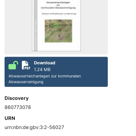
Download
1.24 MB
Abwasserteichanlagen zur kommunalen
Abwasserreinigung
Discovery
860773078
URN
urn:nbn:de:gbv:3:2-56027