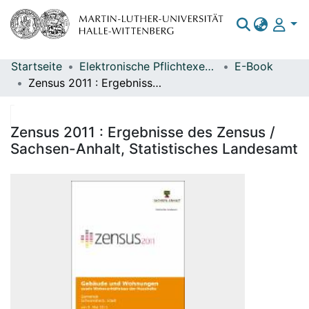
Startseite
Elektronische Pflichtexemplare
E-Book
Bereiche & Sammlungen
Zensus 2011 : Ergebnisse des Zensus / Sachsen-Anhalt, Statistisches Landesamt
Das gesamte Repositorium
Statistiken
Zensus 2011 : Ergebnisse des Zensus /
Sachsen-Anhalt, Statistisches Landesamt