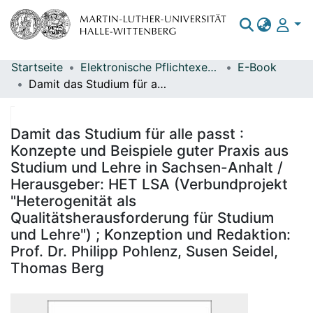
Startseite
Elektronische Pflichtexemplare
E-Book
Bereiche & Sammlungen
Damit das Studium für alle passt : Konzepte und Beispiele guter Praxis aus Studium und Lehre in Sachsen-Anhalt / Herausgeber: HET LSA (Verbundprojekt "Heterogenität als Qualitätsherausforderung für Studium und Lehre") ; Konzeption und Redaktion: Prof. Dr. Philipp Pohlenz, Susen Seidel, Thomas Berg
Das gesamte Repositorium
Statistiken
Damit das Studium für alle passt :
Konzepte und Beispiele guter Praxis aus
Studium und Lehre in Sachsen-Anhalt /
Herausgeber: HET LSA (Verbundprojekt
"Heterogenität als
Qualitätsherausforderung für Studium
und Lehre") ; Konzeption und Redaktion:
Prof. Dr. Philipp Pohlenz, Susen Seidel,
Thomas Berg