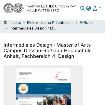
Startseite
Elektronische Pflichtexemplare
E-Book
Bereiche & Sammlungen
Intermediales Design : Master of Arts : Campus Dessau-Roßlau / Hochschule Anhalt, Fachbereich 4: Design
Das gesamte Repositorium
Statistiken
Intermediales Design : Master of Arts :
Campus Dessau-Roßlau / Hochschule
Anhalt, Fachbereich 4: Design