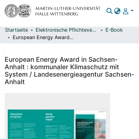
Startseite
Elektronische Pflichtexemplare
E-Book
Bereiche & Sammlungen
European Energy Award in Sachsen-Anhalt : kommunaler Klimaschutz mit System / Landesenergieagentur Sachsen-Anhalt
Das gesamte Repositorium
Statistiken
European Energy Award in Sachsen-
Anhalt : kommunaler Klimaschutz mit
System / Landesenergieagentur Sachsen-
Anhalt