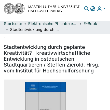
Startseite
Elektronische Pflichtexemplare
E-Book
Bereiche & Sammlungen
Stadtentwicklung durch geplante Kreativität? : kreativwirtschaftliche Entwicklung in ostdeutschen Stadtquartieren / Steffen Zierold. Hrsg. vom Institut für Hochschulforschung
Das gesamte Repositorium
Statistiken
Stadtentwicklung durch geplante
Kreativität? : kreativwirtschaftliche
Entwicklung in ostdeutschen
Stadtquartieren / Steffen Zierold. Hrsg.
vom Institut für Hochschulforschung