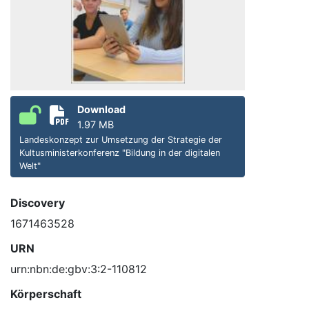
Download
1.97 MB
Landeskonzept zur Umsetzung der Strategie der
Kultusministerkonferenz "Bildung in der digitalen
Welt"
Discovery
1671463528
URN
urn:nbn:de:gbv:3:2-110812
Körperschaft