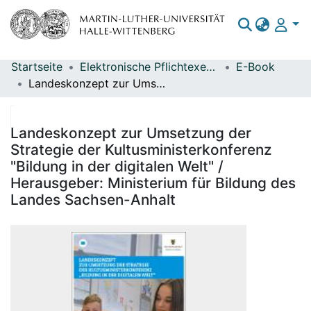
Startseite
Elektronische Pflichtexemplare
E-Book
Bereiche & Sammlungen
Landeskonzept zur Umsetzung der Strategie der Kultusministerkonferenz "Bildung in der digitalen Welt" / Herausgeber: Ministerium für Bildung des Landes Sachsen-Anhalt
Das gesamte Repositorium
Statistiken
Landeskonzept zur Umsetzung der
Strategie der Kultusministerkonferenz
"Bildung in der digitalen Welt" /
Herausgeber: Ministerium für Bildung des
Landes Sachsen-Anhalt