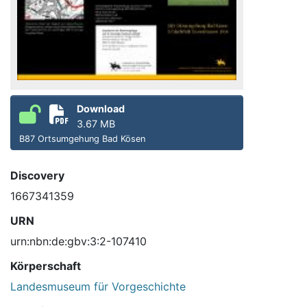
Download
3.67 MB
B87 Ortsumgehung Bad Kösen
Discovery
1667341359
URN
urn:nbn:de:gbv:3:2-107410
Körperschaft
Landesmuseum für Vorgeschichte