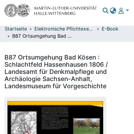
Startseite
Elektronische Pflichtexemplare
E-Book
Bereiche & Sammlungen
B87 Ortsumgehung Bad Kösen : Schlachtfeld Hassenhausen 1806 / Landesamt für Denkmalpflege und Archäologie Sachsen-Anhalt, Landesmuseum für Vorgeschichte
Das gesamte Repositorium
Statistiken
B87 Ortsumgehung Bad Kösen :
Schlachtfeld Hassenhausen 1806 /
Landesamt für Denkmalpflege und
Archäologie Sachsen-Anhalt,
Landesmuseum für Vorgeschichte