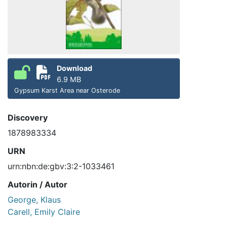
Download
6.9 MB
Gypsum Karst Area near Osterode
Discovery
1878983334
URN
urn:nbn:de:gbv:3:2-1033461
Autorin / Autor
George, Klaus
Carell, Emily Claire