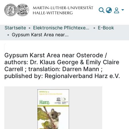
Startseite
Elektronische Pflichtexemplare
E-Book
Bereiche & Sammlungen
Gypsum Karst Area near Osterode / authors: Dr. Klaus George & Emily Claire Carrell ; translation: Darren Mann ; published by: Regionalverband Harz e.V.
Das gesamte Repositorium
Statistiken
Gypsum Karst Area near Osterode /
authors: Dr. Klaus George & Emily Claire
Carrell ; translation: Darren Mann ;
published by: Regionalverband Harz e.V.