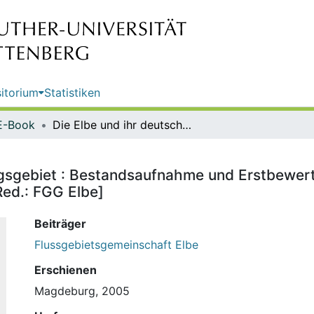
itorium
Statistiken
E-Book
Die Elbe und ihr deutsches Einzugsgebiet : Bestandsaufnahme und Erstbewertung / FGG Elbe. [Hrsg.: Flussgebietsgemeinschaft Elbe. Red.: FGG Elbe]
ugsgebiet : Bestandsaufnahme und Erstbewert
Red.: FGG Elbe]
Beiträger
Flussgebietsgemeinschaft Elbe
Erschienen
Magdeburg, 2005