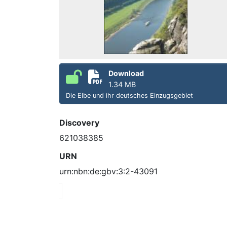
Download
1.34 MB
Die Elbe und ihr deutsches Einzugsgebiet
Discovery
621038385
URN
urn:nbn:de:gbv:3:2-43091