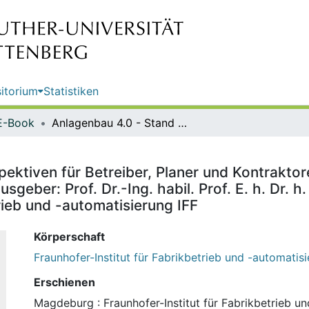
itorium
Statistiken
E-Book
Anlagenbau 4.0 - Stand und Perspektiven für Betreiber, Planer und Kontraktoren : 9. Tagung "Anlagenbau der Zukunft" 22.-23. Juni 2016 / Herausgeber: Prof. Dr.-Ing. habil. Prof. E. h. Dr. h. c. mult. Michael Schenk ; Fraunhofer-Institut für Fabrikbetrieb und -automatisierung IFF
ektiven für Betreiber, Planer und Kontraktor
sgeber: Prof. Dr.-Ing. habil. Prof. E. h. Dr. h
rieb und -automatisierung IFF
Körperschaft
Fraunhofer-Institut für Fabrikbetrieb und -automatisi
Erschienen
Magdeburg : Fraunhofer-Institut für Fabrikbetrieb u