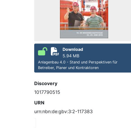
Download
5.94 MB
Anlagenbau 4.0 - Stand und Perspektiven für
Betreiber, Planer und Kontraktoren
Discovery
1017790515
URN
urn:nbn:de:gbv:3:2-117383