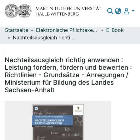
Startseite
Elektronische Pflichtexemplare
E-Book
Bereiche & Sammlungen
Nachteilsausgleich richtig anwenden : Leistung fordern, fördern und bewerten : Richtlinien - Grundsätze - Anregungen / Ministerium für Bildung des Landes Sachsen-Anhalt
Das gesamte Repositorium
Statistiken
Nachteilsausgleich richtig anwenden :
Leistung fordern, fördern und bewerten :
Richtlinien - Grundsätze - Anregungen /
Ministerium für Bildung des Landes
Sachsen-Anhalt