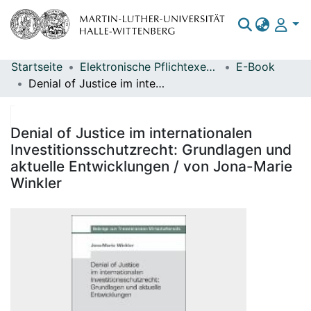
Startseite
Elektronische Pflichtexemplare
E-Book
Bereiche & Sammlungen
Denial of Justice im internationalen Investitionsschutzrecht: Grundlagen und aktuelle Entwicklungen / von Jona-Marie Winkler
Das gesamte Repositorium
Statistiken
Denial of Justice im internationalen
Investitionsschutzrecht: Grundlagen und
aktuelle Entwicklungen / von Jona-Marie
Winkler