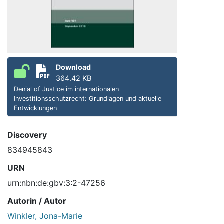
Download
364.42 KB
Denial of Justice im internationalen
Investitionsschutzrecht: Grundlagen und aktuelle
Entwicklungen
Discovery
834945843
URN
urn:nbn:de:gbv:3:2-47256
Autorin / Autor
Winkler, Jona-Marie