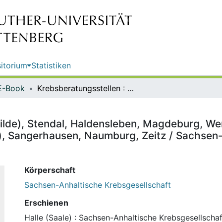
itorium
Statistiken
E-Book
Krebsberatungsstellen : Kalbe (Milde), Stendal, Haldensleben, Magdeburg, Wernigerode, Wittenberg, Dessau, Bernburg, Bitterfeld, Halle (Saale), Sangerhausen, Naumburg, Zeitz / Sachsen-Anhaltische Krebsgesellschaft e.V.
Milde), Stendal, Haldensleben, Magdeburg, We
le), Sangerhausen, Naumburg, Zeitz / Sachsen
Körperschaft
Sachsen-Anhaltische Krebsgesellschaft
Erschienen
Halle (Saale) : Sachsen-Anhaltische Krebsgesellschaft