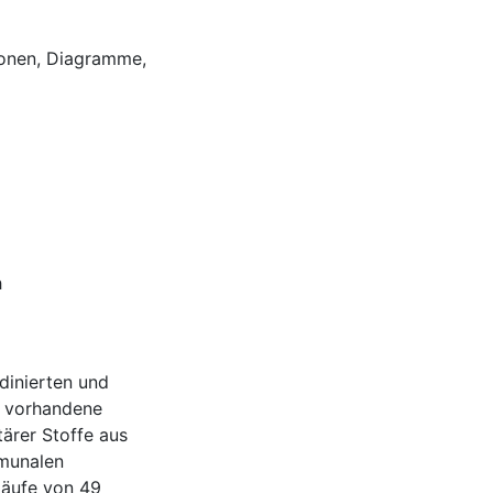
tionen, Diagramme,
h
dinierten und
e vorhandene
tärer Stoffe aus
munalen
läufe von 49