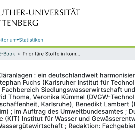
itorium
Statistiken
E-Book
Prioritäre Stoffe in kommunalen Kläranlagen : ein deutschlandweit harmonisiertes Vorgehen / von Snezhina Toshovski, Maria Kaiser, PD Dr. Stephan Fuchs (Karlsruher Institut für Technologie (KIT), Institut für Wasser und Gewässerentwicklung (IWG), Fachbereich Siedlungswasserwirtschaft und Wassergütewirtschaft, Karlsruhe), Dr. Frank Sacher, Astrid Thoma, Veronika Kümmel (DVGW-Technologiezentrum Wasser (TZW), Abteilung Analytik und Wasserbeschaffenheit, Karlsruhe), Benedikt Lambert (BIOPLAN Landeskulturgesellschaft, Sinsheim) ; im Auftrag des Umweltbundesamtes ; Durchführung der Studie: Karlsruher Institut für Technologie (KIT) Institut für Wasser und Gewässerentwicklung (IWG), Fachbereich Siedlungswasserwirtschaft und Wassergütewirtschaft ; Redaktion: Fachgebiet II 2.7 Bodenzustand und Bodenmonitoring Antje Ullrich
Kläranlagen : ein deutschlandweit harmonisi
tephan Fuchs (Karlsruher Institut für Technolo
 Fachbereich Siedlungswasserwirtschaft und
Astrid Thoma, Veronika Kümmel (DVGW-Techno
schaffenheit, Karlsruhe), Benedikt Lambert
eim) ; im Auftrag des Umweltbundesamtes ; D
gie (KIT) Institut für Wasser und Gewässeren
assergütewirtschaft ; Redaktion: Fachgebiet