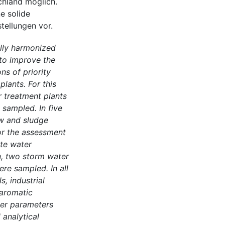
chland möglich.
e solide
tellungen vor.
ally harmonized
to improve the
ns of priority
lants. For this
r treatment plants
 sampled. In five
ow and sludge
or the assessment
te water
on, two storm water
re sampled. In all
, industrial
 aromatic
ter parameters
 analytical