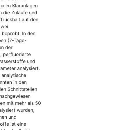
nalen Kläranlagen
h die Zuläufe und
frückhalt auf den
zwei
beprobt. In den
ben (7-Tage-
en der
 perfluorierte
wasserstoffe und
ameter analysiert.
 analytische
nnten in den
en Schnittstellen
n nachgewiesen
gen mit mehr als 50
lysiert wurden,
onen und
ffe ist eine