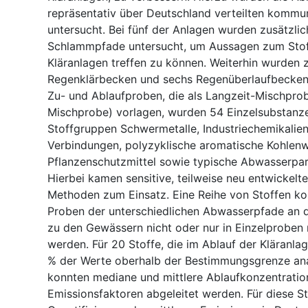
repräsentativ über Deutschland verteilten kommu
untersucht. Bei fünf der Anlagen wurden zusätzlic
Schlammpfade untersucht, um Aussagen zum Stof
Kläranlagen treffen zu können. Weiterhin wurden 
Regenklärbecken und sechs Regenüberlaufbecken 
Zu- und Ablaufproben, die als Langzeit-Mischpro
Mischprobe) vorlagen, wurden 54 Einzelsubstanz
Stoffgruppen Schwermetalle, Industriechemikalien,
Verbindungen, polyzyklische aromatische Kohlen
Pflanzenschutzmittel sowie typische Abwasserpar
Hierbei kamen sensitive, teilweise neu entwickelte
Methoden zum Einsatz. Eine Reihe von Stoffen ko
Proben der unterschiedlichen Abwasserpfade an d
zu den Gewässern nicht oder nur in Einzelprobe
werden. Für 20 Stoffe, die im Ablauf der Kläranla
% der Werte oberhalb der Bestimmungsgrenze ana
konnten mediane und mittlere Ablaufkonzentrati
Emissionsfaktoren abgeleitet werden. Für diese Sto