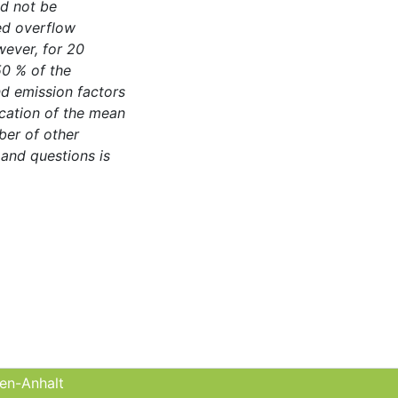
d not be
ed overflow
ever, for 20
0 % of the
d emission factors
ication of the mean
ber of other
 and questions is
sen-Anhalt