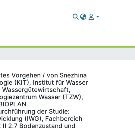
ertes Vorgehen / von Snezhina
gie (KIT), Institut für Wasser
 Wassergütewirtschaft,
logiezentrum Wasser (TZW),
 (BIOPLAN
urchführung der Studie:
twicklung (IWG), Fachbereich
 II 2.7 Bodenzustand und