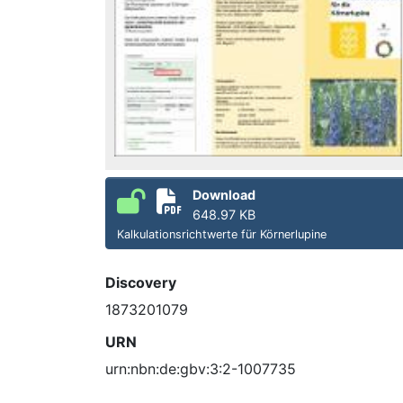
Download
648.97 KB
Kalkulationsrichtwerte für Körnerlupine
Discovery
1873201079
URN
urn:nbn:de:gbv:3:2-1007735