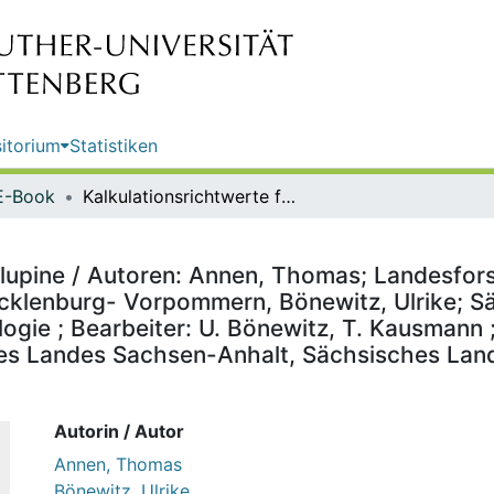
itorium
Statistiken
E-Book
Kalkulationsrichtwerte für Körnerlupine / Autoren: Annen, Thomas; Landesforschungsanstalt für Landwirtschaft und Fischerei Mecklenburg- Vorpommern, Bönewitz, Ulrike; Sächsisches Landesamt für Umwelt, Landwirtschaft und Geologie ; Bearbeiter: U. Bönewitz, T. Kausmann ; Herausgeber: Landesanstalt für Landwirtschaft und Gartenbau des Landes Sachsen-Anhalt, Sächsisches Landesamt für Umwelt, Landwirtschaft und Geologie
rlupine / Autoren: Annen, Thomas; Landesfor
cklenburg- Vorpommern, Bönewitz, Ulrike; S
gie ; Bearbeiter: U. Bönewitz, T. Kausmann 
es Landes Sachsen-Anhalt, Sächsisches Lan
Autorin / Autor
Annen, Thomas
Bönewitz, Ulrike