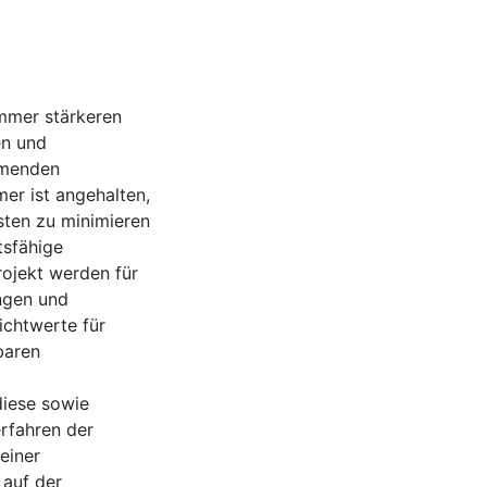
mmer stärkeren
en und
hmenden
er ist angehalten,
sten zu minimieren
tsfähige
rojekt werden für
ngen und
chtwerte für
baren
diese sowie
erfahren der
einer
 auf der