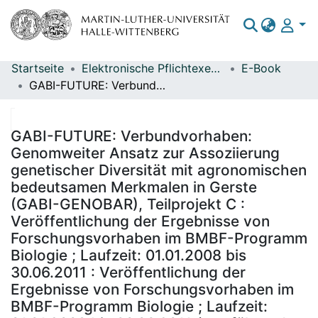
Startseite
Elektronische Pflichtexemplare
E-Book
Bereiche & Sammlungen
GABI-FUTURE: Verbundvorhaben: Genomweiter Ansatz zur Assoziierung genetischer Diversität mit agronomischen bedeutsamen Merkmalen in Gerste (GABI-GENOBAR), Teilprojekt C : Veröffentlichung der Ergebnisse von Forschungsvorhaben im BMBF-Programm Biologie ; Laufzeit: 01.01.2008 bis 30.06.2011 : Veröffentlichung der Ergebnisse von Forschungsvorhaben im BMBF-Programm Biologie ; Laufzeit: 01.01.2008 bis 30.06.2011 / ausführende Stelle: Leibniz-Institut für Pflanzengenetik und Kulturpflanzenforschung (IPK). Projektleitung: M. S. Röder ...
Das gesamte Repositorium
Statistiken
GABI-FUTURE: Verbundvorhaben:
Genomweiter Ansatz zur Assoziierung
genetischer Diversität mit agronomischen
bedeutsamen Merkmalen in Gerste
(GABI-GENOBAR), Teilprojekt C :
Veröffentlichung der Ergebnisse von
Forschungsvorhaben im BMBF-Programm
Biologie ; Laufzeit: 01.01.2008 bis
30.06.2011 : Veröffentlichung der
Ergebnisse von Forschungsvorhaben im
BMBF-Programm Biologie ; Laufzeit: