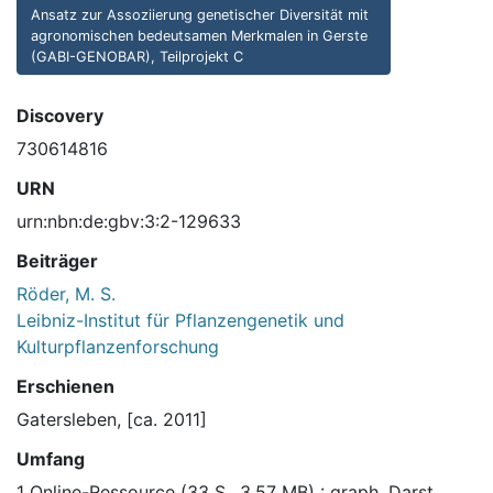
Ansatz zur Assoziierung genetischer Diversität mit
agronomischen bedeutsamen Merkmalen in Gerste
(GABI-GENOBAR), Teilprojekt C
Discovery
730614816
URN
urn:nbn:de:gbv:3:2-129633
Beiträger
Röder, M. S.
Leibniz-Institut für Pflanzengenetik und
Kulturpflanzenforschung
Erschienen
Gatersleben, [ca. 2011]
Umfang
1 Online-Ressource (33 S., 3,57 MB) : graph. Darst.