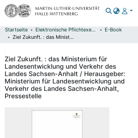
Startseite
Elektronische Pflichtexemplare
E-Book
Bereiche & Sammlungen
Ziel Zukunft. : das Ministerium für Landesentwicklung und Verkehr des Landes Sachsen-Anhalt / Herausgeber: Ministerium für Landesentwicklung und Verkehr des Landes Sachsen-Anhalt, Pressestelle
Das gesamte Repositorium
Statistiken
Ziel Zukunft. : das Ministerium für
Landesentwicklung und Verkehr des
Landes Sachsen-Anhalt / Herausgeber:
Ministerium für Landesentwicklung und
Verkehr des Landes Sachsen-Anhalt,
Pressestelle