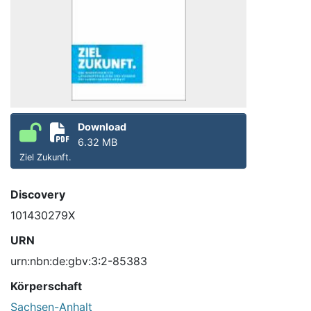
Download
6.32 MB
Ziel Zukunft.
Discovery
101430279X
URN
urn:nbn:de:gbv:3:2-85383
Körperschaft
Sachsen-Anhalt