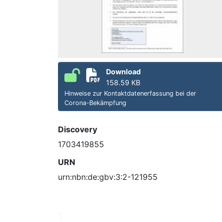
Download
158.59 KB
Hinweise zur Kontaktdatenerfassung bei der
Corona-Bekämpfung
Discovery
1703419855
URN
urn:nbn:de:gbv:3:2-121955