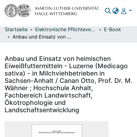
Startseite
Elektronische Pflichtexemplare
E-Book
Bereiche & Sammlungen
Anbau und Einsatz von heimischen Eiweißfuttermitteln - Luzerne (Medicago sativa) - in Milchviehbetrieben in Sachsen-Anhalt / Canan Otto, Prof. Dr. M. Wähner ; Hochschule Anhalt, Fachbereich Landwirtschaft, Ökotrophologie und Landschaftsentwicklung
Das gesamte Repositorium
Statistiken
Anbau und Einsatz von heimischen
Eiweißfuttermitteln - Luzerne (Medicago
sativa) - in Milchviehbetrieben in
Sachsen-Anhalt / Canan Otto, Prof. Dr. M.
Wähner ; Hochschule Anhalt,
Fachbereich Landwirtschaft,
Ökotrophologie und
Landschaftsentwicklung