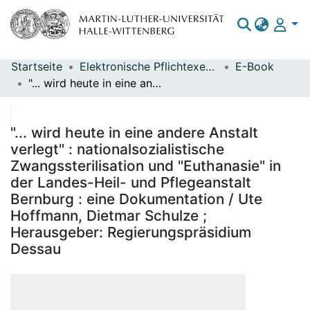
Startseite
Elektronische Pflichtexemplare
E-Book
Bereiche & Sammlungen
"... wird heute in eine andere Anstalt verlegt" : nationalsozialistische Zwangssterilisation und "Euthanasie" in der Landes-Heil- und Pflegeanstalt Bernburg : eine Dokumentation / Ute Hoffmann, Dietmar Schulze ; Herausgeber: Regierungspräsidium Dessau
Das gesamte Repositorium
Statistiken
"... wird heute in eine andere Anstalt
verlegt" : nationalsozialistische
Zwangssterilisation und "Euthanasie" in
der Landes-Heil- und Pflegeanstalt
Bernburg : eine Dokumentation / Ute
Hoffmann, Dietmar Schulze ;
Herausgeber: Regierungspräsidium
Dessau