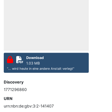
Download
1.03 MB
"... wird heute in eine andere Anstalt verlegt"
Discovery
1771296860
URN
urn:nbn:de:gbv:3:2-141407