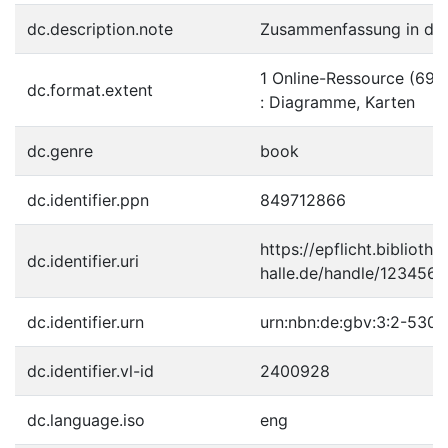
dc.description.note
Zusammenfassung in deu
1 Online-Ressource (69 
dc.format.extent
: Diagramme, Karten
dc.genre
book
dc.identifier.ppn
849712866
https://epflicht.bibliothe
dc.identifier.uri
halle.de/handle/123456
dc.identifier.urn
urn:nbn:de:gbv:3:2-530
dc.identifier.vl-id
2400928
dc.language.iso
eng