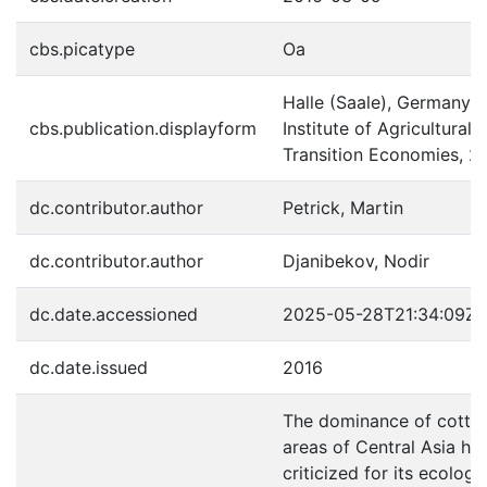
cbs.picatype
Oa
Halle (Saale), Germany :
cbs.publication.displayform
Institute of Agricultural
Transition Economies, 2
dc.contributor.author
Petrick, Martin
dc.contributor.author
Djanibekov, Nodir
dc.date.accessioned
2025-05-28T21:34:09Z
dc.date.issued
2016
The dominance of cotton 
areas of Central Asia ha
criticized for its ecologi