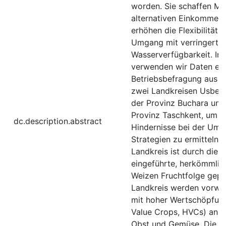
worden. Sie schaffen Mö
alternativen Einkommens
erhöhen die Flexibilität 
Umgang mit verringerter
Wasserverfügbarkeit. In 
verwenden wir Daten ein
Betriebsbefragung aus 
zwei Landkreisen Usbeki
der Provinz Buchara und
Provinz Taschkent, um re
dc.description.abstract
Hindernisse bei der Ums
Strategien zu ermitteln. 
Landkreis ist durch die 
eingeführte, herkömmli
Weizen Fruchtfolge gepr
Landkreis werden vorwie
mit hoher Wertschöpfung
Value Crops, HVCs) ange
Obst und Gemüse. Die Da