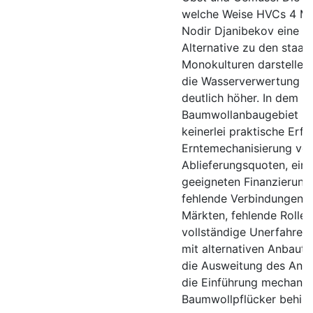
welche Weise HVCs 4 Mar
Nodir Djanibekov eine 
Alternative zu den staat
Monokulturen darstellen 
die Wasserverwertung di
deutlich höher. In dem 
Baumwollanbaugebiet lie
keinerlei praktische Erf
Erntemechanisierung vor.
Ablieferungsquoten, ein
geeigneten Finanzierung
fehlende Verbindungen z
Märkten, fehlende Rolle
vollständige Unerfahrenh
mit alternativen Anbaut
die Ausweitung des Anb
die Einführung mechanisi
Baumwollpflücker behind