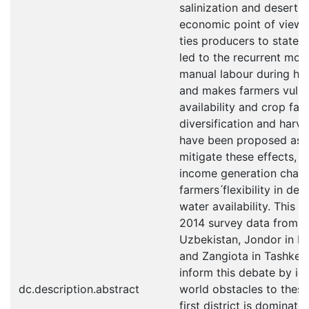
salinization and desertif
economic point of view,
ties producers to state 
led to the recurrent mobi
manual labour during ha
and makes farmers vulne
availability and crop fail
diversification and harv
have been proposed as s
mitigate these effects, p
income generation chann
farmers ́flexibility in de
water availability. This 
2014 survey data from tw
Uzbekistan, Jondor in B
and Zangiota in Tashkent
inform this debate by ide
dc.description.abstract
world obstacles to these
first district is dominate