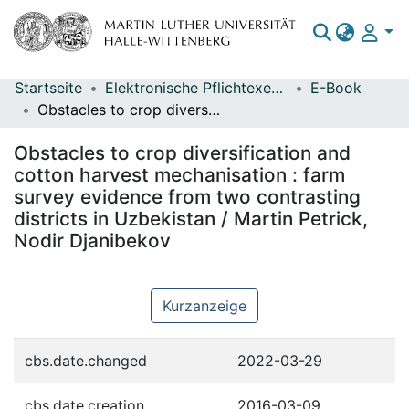
Startseite
Elektronische Pflichtexemplare
E-Book
Bereiche & Sammlungen
Obstacles to crop diversification and cotton harvest mechanisation : farm survey evidence from two contrasting districts in Uzbekistan / Martin Petrick, Nodir Djanibekov
Das gesamte Repositorium
Obstacles to crop diversification and
Statistiken
cotton harvest mechanisation : farm
survey evidence from two contrasting
districts in Uzbekistan / Martin Petrick,
Nodir Djanibekov
Kurzanzeige
cbs.date.changed
2022-03-29
cbs.date.creation
2016-03-09