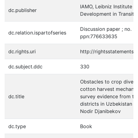
IAMO, Leibniz Institute of
dc.publisher
Development in Transiti
Discussion paper ; no. 1
dc.relation.ispartofseries
ppn:776633635
dc.rights.uri
http://rightsstatements.
dc.subject.ddc
330
Obstacles to crop divers
cotton harvest mechanisa
dc.title
survey evidence from tw
districts in Uzbekistan / 
Nodir Djanibekov
dc.type
Book