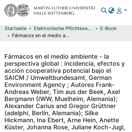
Startseite
Elektronische Pflichtexemplare
E-Book
Bereiche & Sammlungen
Fármacos en el medio ambiente - la perspectiva global : incidencia, efectos y acción cooperativa potencial bajo el SAICM / Umweltbundesamt, German Environment Agency ; Autores Frank-Andreas Weber, Tim aus der Beek, Axel Bergmann (IWW, Muelheim, Alemania); Alexander Carius and Gregor Grüttner (adelphi, Berlín, Alemania); Silke Hickmann, Ina Ebert, Arne Hein, Anette Küster, Johanna Rose, Juliane Koch-Jugl, Hans-Christian Stolzenberg (Agencia Federal de Medio Ambiente, Dessau-Roßlau, Alemania)
Das gesamte Repositorium
Statistiken
Fármacos en el medio ambiente - la
perspectiva global : incidencia, efectos y
acción cooperativa potencial bajo el
SAICM / Umweltbundesamt, German
Environment Agency ; Autores Frank-
Andreas Weber, Tim aus der Beek, Axel
Bergmann (IWW, Muelheim, Alemania);
Alexander Carius and Gregor Grüttner
(adelphi, Berlín, Alemania); Silke
Hickmann, Ina Ebert, Arne Hein, Anette
Küster, Johanna Rose, Juliane Koch-Jugl,