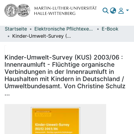
Startseite
Elektronische Pflichtexemplare
E-Book
Bereiche & Sammlungen
Kinder-Umwelt-Survey (KUS) 2003/06 : Innenraumluft - Flüchtige organische Verbindungen in der Innenraumluft in Haushalten mit Kindern in Deutschland / Umweltbundesamt. Von Christine Schulz ...
Das gesamte Repositorium
Statistiken
Kinder-Umwelt-Survey (KUS) 2003/06 :
Innenraumluft - Flüchtige organische
Verbindungen in der Innenraumluft in
Haushalten mit Kindern in Deutschland /
Umweltbundesamt. Von Christine Schulz
...