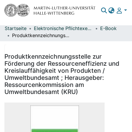
Startseite
Elektronische Pflichtexemplare
E-Book
Bereiche & Sammlungen
Produktkennzeichnungsstelle zur Förderung der Ressourceneffizienz und Kreislauffähigkeit von Produkten / Umweltbundesamt ; Herausgeber: Ressourcenkommission am Umweltbundesamt (KRU)
Das gesamte Repositorium
Statistiken
Produktkennzeichnungsstelle zur
Förderung der Ressourceneffizienz und
Kreislauffähigkeit von Produkten /
Umweltbundesamt ; Herausgeber:
Ressourcenkommission am
Umweltbundesamt (KRU)