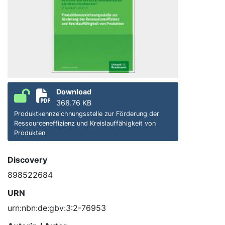
Download
368.76 KB
Produktkennzeichnungsstelle zur Förderung der
Ressourceneffizienz und Kreislauffähigkeit von
Produkten
Discovery
898522684
URN
urn:nbn:de:gbv:3:2-76953