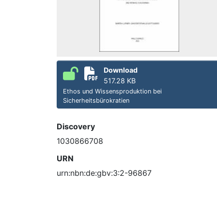
Download
517.28 KB
Ethos und Wissensproduktion bei
Sicherheitsbürokratien
Discovery
1030866708
URN
urn:nbn:de:gbv:3:2-96867