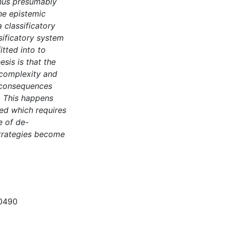
thus presumably
he epistemic
 classificatory
sificatory system
itted into to
sis is that the
 complexity and
 consequences
. This happens
ed which requires
e of de-
strategies become
40490