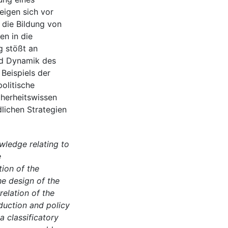
zeigen sich vor
 die Bildung von
n in die
g stößt an
nd Dynamik des
Beispiels der
politische
herheitswissen
dlichen Strategien
wledge relating to
e
tion of the
he design of the
relation of the
duction and policy
a classificatory