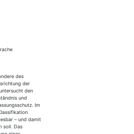
prache
sondere des
srichtung der
 untersucht den
tändnis und
assungsschutz. Im
lassifikation
lesbar – und damit
 soll. Das
ung eines