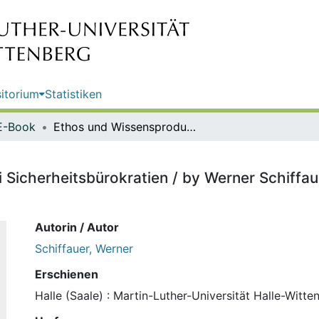
itorium
Statistiken
E-Book
Ethos und Wissensproduktion bei Sicherheitsbürokratien / by Werner Schiffauer, European University Vadrina, Frankfurt (Oder)
Sicherheitsbürokratien / by Werner Schiffau
Autorin / Autor
Schiffauer, Werner
Erschienen
Halle (Saale) : Martin-Luther-Universität Halle-Witte