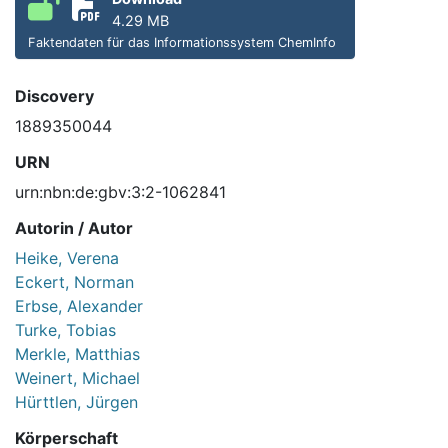
4.29 MB
Faktendaten für das Informationssystem ChemInfo
Discovery
1889350044
URN
urn:nbn:de:gbv:3:2-1062841
Autorin / Autor
Heike, Verena
Eckert, Norman
Erbse, Alexander
Turke, Tobias
Merkle, Matthias
Weinert, Michael
Hürttlen, Jürgen
Körperschaft