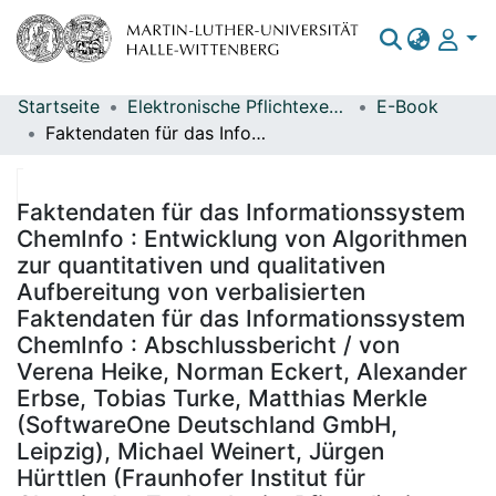
Startseite
Elektronische Pflichtexemplare
E-Book
Bereiche & Sammlungen
Faktendaten für das Informationssystem ChemInfo : Entwicklung von Algorithmen zur quantitativen und qualitativen Aufbereitung von verbalisierten Faktendaten für das Informationssystem ChemInfo : Abschlussbericht / von Verena Heike, Norman Eckert, Alexander Erbse, Tobias Turke, Matthias Merkle (SoftwareOne Deutschland GmbH, Leipzig), Michael Weinert, Jürgen Hürttlen (Fraunhofer Institut für Chemische Technologie, Pfinztal) ; im Auftrag des Umweltbundesamtes ; Redaktion: Fachgebiet IV 2.1 Informationssysteme Chemikaliensicherheit - Dr. Marco Büchler
Das gesamte Repositorium
Statistiken
Faktendaten für das Informationssystem
ChemInfo : Entwicklung von Algorithmen
zur quantitativen und qualitativen
Aufbereitung von verbalisierten
Faktendaten für das Informationssystem
ChemInfo : Abschlussbericht / von
Verena Heike, Norman Eckert, Alexander
Erbse, Tobias Turke, Matthias Merkle
(SoftwareOne Deutschland GmbH,
Leipzig), Michael Weinert, Jürgen
Hürttlen (Fraunhofer Institut für