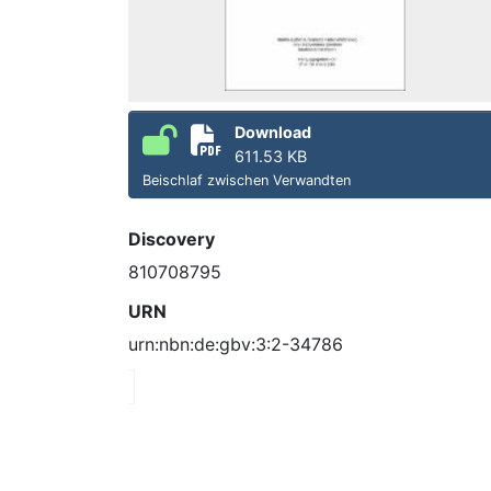
Download
611.53 KB
Beischlaf zwischen Verwandten
Discovery
810708795
URN
urn:nbn:de:gbv:3:2-34786