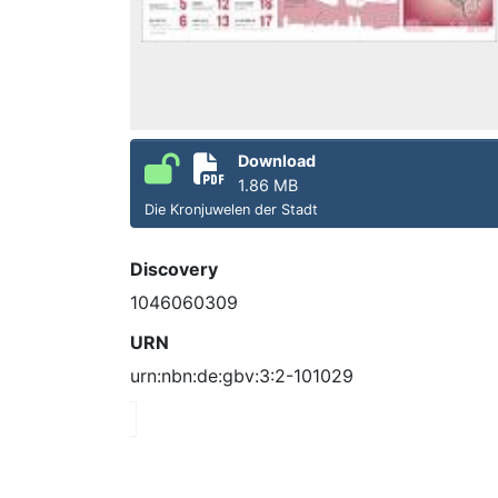
Download
1.86 MB
Die Kronjuwelen der Stadt
Discovery
1046060309
URN
urn:nbn:de:gbv:3:2-101029