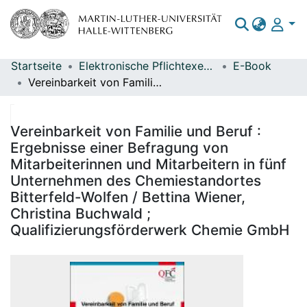
Startseite
Elektronische Pflichtexemplare
E-Book
Bereiche & Sammlungen
Vereinbarkeit von Familie und Beruf : Ergebnisse einer Befragung von Mitarbeiterinnen und Mitarbeitern in fünf Unternehmen des Chemiestandortes Bitterfeld-Wolfen / Bettina Wiener, Christina Buchwald ; Qualifizierungsförderwerk Chemie GmbH
Das gesamte Repositorium
Statistiken
Vereinbarkeit von Familie und Beruf :
Ergebnisse einer Befragung von
Mitarbeiterinnen und Mitarbeitern in fünf
Unternehmen des Chemiestandortes
Bitterfeld-Wolfen / Bettina Wiener,
Christina Buchwald ;
Qualifizierungsförderwerk Chemie GmbH