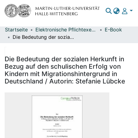
Startseite
Elektronische Pflichtexemplare
E-Book
Bereiche & Sammlungen
Die Bedeutung der sozialen Herkunft in Bezug auf den schulischen Erfolg von Kindern mit Migrationshintergrund in Deutschland / Autorin: Stefanie Lübcke
Das gesamte Repositorium
Statistiken
Die Bedeutung der sozialen Herkunft in
Bezug auf den schulischen Erfolg von
Kindern mit Migrationshintergrund in
Deutschland / Autorin: Stefanie Lübcke