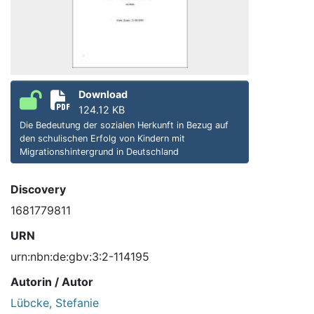
Download
124.12 KB
Die Bedeutung der sozialen Herkunft in Bezug auf
den schulischen Erfolg von Kindern mit
Migrationshintergrund in Deutschland
Discovery
1681779811
URN
urn:nbn:de:gbv:3:2-114195
Autorin / Autor
Lübcke, Stefanie