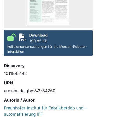
Download
190.85 KB
Kollisionsuntersuchungen für die Mensch-Roboter-
Interaktion
Discovery
1011945142
URN
urn:nbn:de:gbv:3:2-84260
Autorin / Autor
Fraunhofer-Institut für Fabrikbetrieb und -
automatisierung IFF