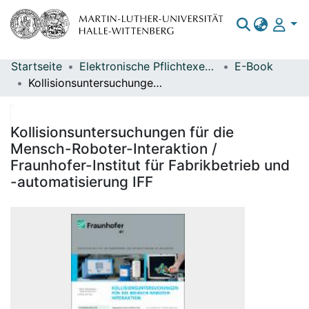
Startseite
Elektronische Pflichtexemplare
E-Book
Bereiche & Sammlungen
Kollisionsuntersuchungen für die Mensch-Roboter-Interaktion / Fraunhofer-Institut für Fabrikbetrieb und -automatisierung IFF
Das gesamte Repositorium
Statistiken
Kollisionsuntersuchungen für die
Mensch-Roboter-Interaktion /
Fraunhofer-Institut für Fabrikbetrieb und
-automatisierung IFF