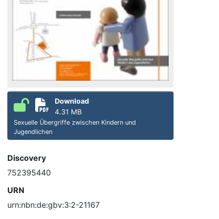
Download
4.31 MB
Sexuelle Übergriffe zwischen Kindern und
Jugendlichen
Discovery
752395440
URN
urn:nbn:de:gbv:3:2-21167