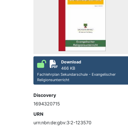
Download
466 KB
Fachlehrplan Sekundarschule - Evangelischer
Religionsunterricht
Discovery
1694320715
URN
urn:nbn:de:gbv:3:2-123570