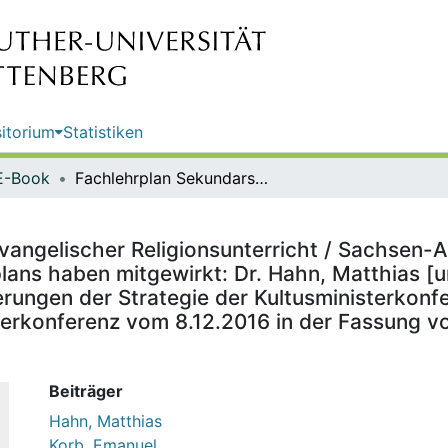
itorium
Statistiken
E-Book
Fachlehrplan Sekundarschule - Evangelischer Religionsunterricht / Sachsen-Anhalt, Ministerium für Bildung ; an der Erarbeitung des Fachlehrplans haben mitgewirkt: Dr. Hahn, Matthias [und weitere] ; bei der Anpassung des Fachlehrplans an die Anforderungen der Strategie der Kultusministerkonferenz „Bildung in der digitalen Welt“ (Beschluss der Kultusministerkonferenz vom 8.12.2016 in der Fassung vom 7.12.2017) haben mitgewirkt: Korb, Emanuel [und weitere]
angelischer Religionsunterricht / Sachsen-Anh
lans haben mitgewirkt: Dr. Hahn, Matthias [u
rungen der Strategie der Kultusministerkonfer
terkonferenz vom 8.12.2016 in der Fassung v
Beiträger
Hahn, Matthias
Korb, Emanuel