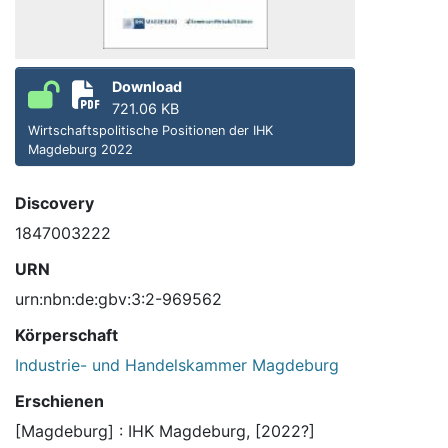
Download
721.06 KB
Wirtschaftspolitische Positionen der IHK
Magdeburg 2022
Discovery
1847003222
URN
urn:nbn:de:gbv:3:2-969562
Körperschaft
Industrie- und Handelskammer Magdeburg
Erschienen
[Magdeburg] : IHK Magdeburg, [2022?]