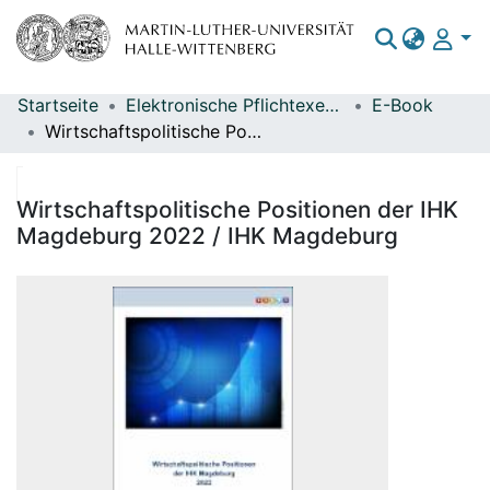
Startseite
Elektronische Pflichtexemplare
E-Book
Bereiche & Sammlungen
Wirtschaftspolitische Positionen der IHK Magdeburg 2022 / IHK Magdeburg
Das gesamte Repositorium
Statistiken
Wirtschaftspolitische Positionen der IHK
Magdeburg 2022 / IHK Magdeburg